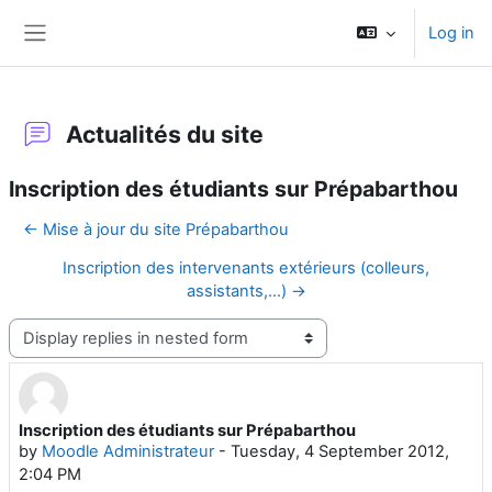
Skip to main content
Log in
Side panel
Actualités du site
Inscription des étudiants sur Prépabarthou
← Mise à jour du site Prépabarthou
Inscription des intervenants extérieurs (colleurs,
assistants,...) →
Display mode
Inscription des étudiants sur Prépabarthou
Number of replies: 0
by
Moodle Administrateur
-
Tuesday, 4 September 2012,
2:04 PM