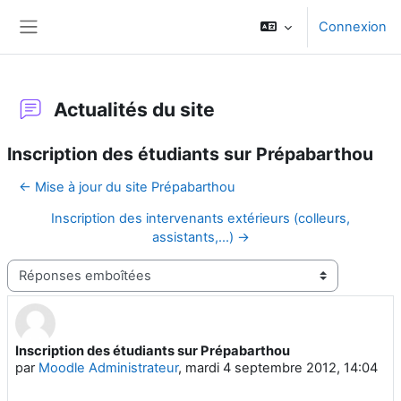
Passer au contenu principal
Connexion
Panneau latéral
Actualités du site
Inscription des étudiants sur Prépabarthou
← Mise à jour du site Prépabarthou
Inscription des intervenants extérieurs (colleurs,
assistants,...) →
Type d’affichage
Inscription des étudiants sur Prépabarthou
Nombre de réponses : 0
par
Moodle Administrateur
,
mardi 4 septembre 2012, 14:04